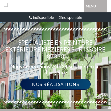
MENU
indisponible
indisponible
SPÉCIALISTE EN PEINTURE
EXTÉRIEURE MEZIERES SUR ISSOIRE
87330
Nous intervenons 24h/24 sur 7j/7 en cas
d'urgence
NOS RÉALISATIONS