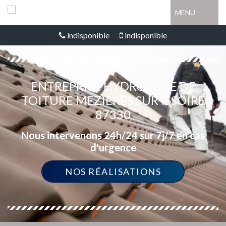
MENU
indisponible
indisponible
ENTREPRISE HYDROFUGE DE
TOITURE MEZIERES SUR ISSOIRE
87330
Nous intervenons 24h/24 sur 7j/7 en cas
d'urgence
NOS RÉALISATIONS