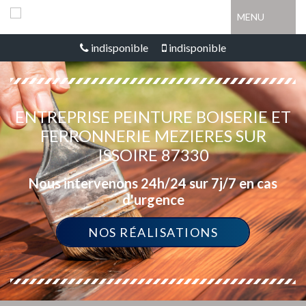
MENU
indisponible
indisponible
ENTREPRISE PEINTURE BOISERIE ET
FERRONNERIE MEZIERES SUR
ISSOIRE 87330
Nous intervenons 24h/24 sur 7j/7 en cas
d'urgence
NOS RÉALISATIONS