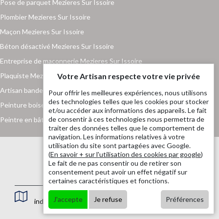
Pose de parquet Mezieres Sur Issoire
Plombier Mezieres Sur Issoire
Maçon Mezieres Sur Issoire
Béton désactivé Mezieres Sur Issoire
Entreprise de maçonnerie Mezieres Sur Issoire
Plaquiste Mezieres Sur Issoire
Votre Artisan respecte votre vie privée
Artisan bande placo Mezieres Sur Issoire
Pour offrir les meilleures expériences, nous utilisons
des technologies telles que les cookies pour stocker
Peinture boiserie et ferronnerie Mezieres Sur Issoire
et/ou accéder aux informations des appareils. Le fait
de consentir à ces technologies nous permettra de
Peintre en bâtiment Mezieres Sur Issoire
traiter des données telles que le comportement de
navigation. Les informations relatives à votre
utilisation du site sont partagées avec Google.
(
En savoir + sur l'utilisation des cookies par google
)
Le fait de ne pas consentir ou de retirer son
consentement peut avoir un effet négatif sur
certaines caractéristiques et fonctions.
J'accepte
Je refuse
Préférences
indisponible