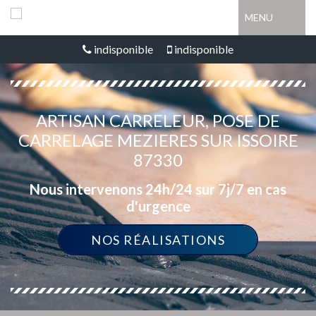
MENU
indisponible
indisponible
ARTISAN CARRELEUR, POSE DE
CARRELAGE MEZIERES SUR ISSOIRE
87330
Nous intervenons 24h/24 sur 7j/7 en cas
d'urgence
NOS RÉALISATIONS