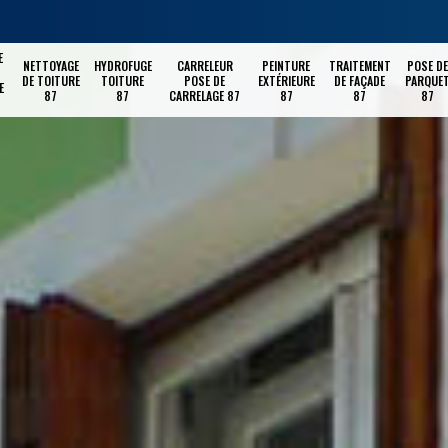
E
NETTOYAGE
HYDROFUGE
CARRELEUR
PEINTURE
TRAITEMENT
POSE DE
DE TOITURE
TOITURE
POSE DE
EXTÉRIEURE
DE FAÇADE
PARQUE
E
87
87
CARRELAGE 87
87
87
87