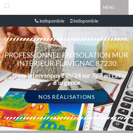
MENU
indisponible
indisponible
PROFESSIONNEL EN ISOLATION MUR
INTÉRIEUR FLAVIGNAC 87230
Nous intervenons 24h/24 sur 7j/7 en cas
d'urgence
NOS RÉALISATIONS