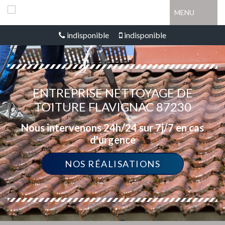
MENU
indisponible
indisponible
ENTREPRISE NETTOYAGE DE
TOITURE FLAVIGNAC 87230
Nous intervenons 24h/24 sur 7j/7 en cas
d'urgence
NOS RÉALISATIONS