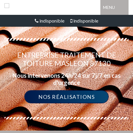
MENU
indisponible
indisponible
ENTREPRISE TRAITEMENT DE
TOITURE MASLEON 87130
Nous intervenons 24h/24 sur 7j/7 en cas
d'urgence
NOS RÉALISATIONS