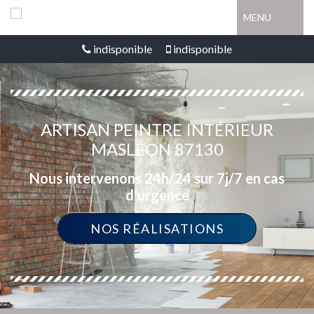
MENU
indisponible
indisponible
ARTISAN PEINTRE INTÉRIEUR
MASLEON 87130
Nous intervenons 24h/24 sur 7j/7 en cas
d'urgence
NOS RÉALISATIONS