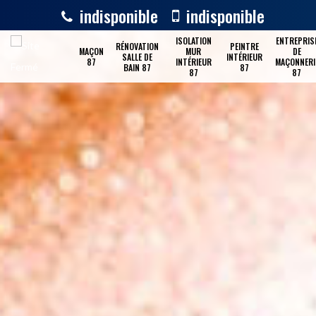
indisponible
indisponible
ISOLATION
ENTREPRIS
RÉNOVATION
PEINTRE
MAÇON
MUR
DE
SALLE DE
INTÉRIEUR
87
INTÉRIEUR
MAÇONNERI
BAIN 87
87
87
87