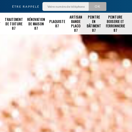
ÊTRE RAPPELÉ
ARTISAN
PEINTRE
PEINTURE
TRAITEMENT
RÉNOVATION
PLAQUISTE
BANDE
EN
BOISERIE ET
T
DE TOITURE
DE MAISON
87
PLACO
BÂTIMENT
FERRONNERIE
87
87
87
87
87