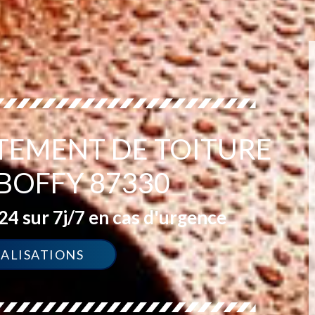
ITEMENT DE TOITURE
 BOFFY 87330
4 sur 7j/7 en cas d'urgence
ÉALISATIONS