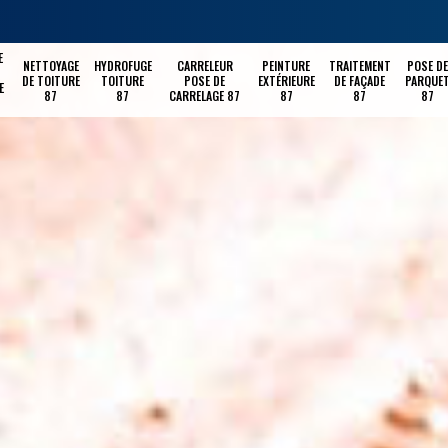
E
NETTOYAGE
HYDROFUGE
CARRELEUR
PEINTURE
TRAITEMENT
POSE DE
DE TOITURE
TOITURE
POSE DE
EXTÉRIEURE
DE FAÇADE
PARQUE
E
87
87
CARRELAGE 87
87
87
87