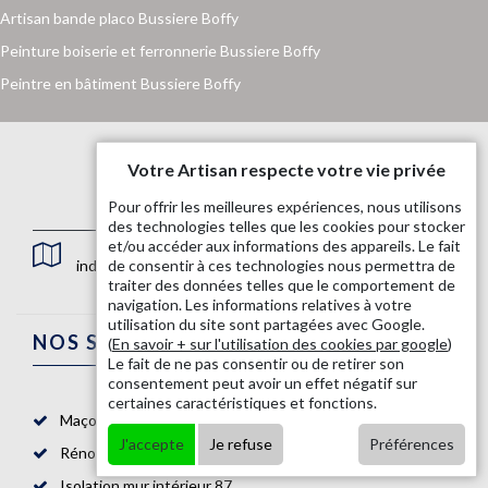
Artisan bande placo Bussiere Boffy
Peinture boiserie et ferronnerie Bussiere Boffy
Peintre en bâtiment Bussiere Boffy
Votre Artisan respecte votre vie privée
Pour offrir les meilleures expériences, nous utilisons
des technologies telles que les cookies pour stocker
et/ou accéder aux informations des appareils. Le fait
indisponible
de consentir à ces technologies nous permettra de
traiter des données telles que le comportement de
navigation. Les informations relatives à votre
utilisation du site sont partagées avec Google.
NOS SERVICES
(
En savoir + sur l'utilisation des cookies par google
)
Le fait de ne pas consentir ou de retirer son
consentement peut avoir un effet négatif sur
certaines caractéristiques et fonctions.
Maçon 87
J'accepte
Je refuse
Préférences
Rénovation salle de bain 87
Isolation mur intérieur 87