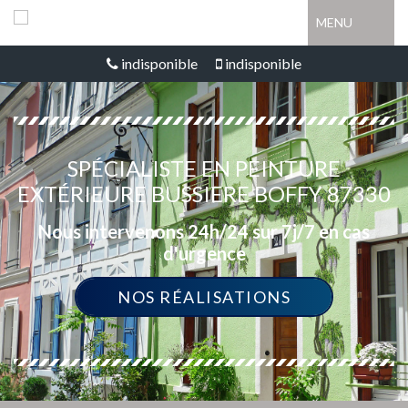
MENU
indisponible
indisponible
SPÉCIALISTE EN PEINTURE
EXTÉRIEURE BUSSIERE BOFFY 87330
Nous intervenons 24h/24 sur 7j/7 en cas
d'urgence
NOS RÉALISATIONS