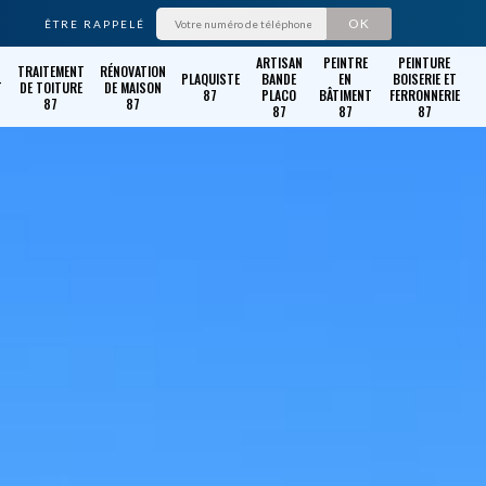
ÊTRE RAPPELÉ
ARTISAN
PEINTRE
PEINTURE
TRAITEMENT
RÉNOVATION
PLAQUISTE
BANDE
EN
BOISERIE ET
T
DE TOITURE
DE MAISON
87
PLACO
BÂTIMENT
FERRONNERIE
87
87
87
87
87