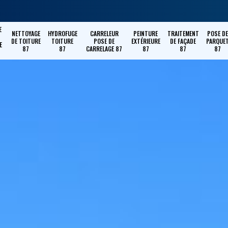
E
NETTOYAGE
HYDROFUGE
CARRELEUR
PEINTURE
TRAITEMENT
POSE DE
DE TOITURE
TOITURE
POSE DE
EXTÉRIEURE
DE FAÇADE
PARQUE
E
87
87
CARRELAGE 87
87
87
87