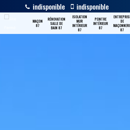
indisponible
indisponible
ISOLATION
ENTREPRIS
RÉNOVATION
PEINTRE
MAÇON
MUR
DE
SALLE DE
INTÉRIEUR
87
INTÉRIEUR
MAÇONNERI
BAIN 87
87
87
87