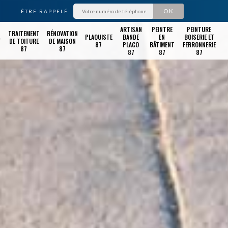
ÊTRE RAPPELÉ
ARTISAN
PEINTRE
PEINTURE
TRAITEMENT
RÉNOVATION
PLAQUISTE
BANDE
EN
BOISERIE ET
T
DE TOITURE
DE MAISON
87
PLACO
BÂTIMENT
FERRONNERIE
87
87
87
87
87