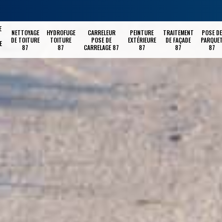
E
NETTOYAGE
HYDROFUGE
CARRELEUR
PEINTURE
TRAITEMENT
POSE DE
DE TOITURE
TOITURE
POSE DE
EXTÉRIEURE
DE FAÇADE
PARQUE
E
87
87
CARRELAGE 87
87
87
87