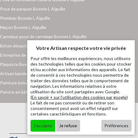
Pose de parquet Bosmie L Aiguille
Plombier Bosmie L Aiguille
Maçon Bosmie L Aiguille
Carreleur pose de carrelage Bosmie L Aiguille
Béton désactivé Bosmie L Aiguille
Votre Artisan respecte votre vie privée
Entreprise de maçonnerie Bosmie L Aiguille
Pour offrir les meilleures expériences, nous utilisons
des technologies telles que les cookies pour stocker
Plaquiste Bosmie L Aiguille
et/ou accéder aux informations des appareils. Le fait
Artisan bande placo Bosmie L Aiguille
de consentir à ces technologies nous permettra de
traiter des données telles que le comportement de
Peinture boiserie et ferronnerie Bosmie L Aiguille
navigation. Les informations relatives à votre
utilisation du site sont partagées avec Google.
Peintre en bâtiment Bosmie L Aiguille
(
En savoir + sur l'utilisation des cookies par google
)
Le fait de ne pas consentir ou de retirer son
consentement peut avoir un effet négatif sur
certaines caractéristiques et fonctions.
J'accepte
Je refuse
Préférences