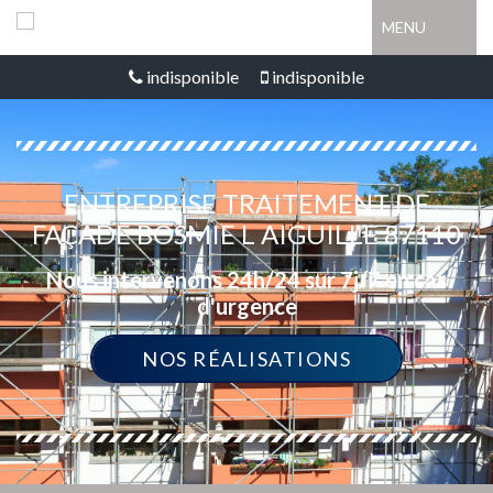
MENU
indisponible
indisponible
ENTREPRISE TRAITEMENT DE
FAÇADE BOSMIE L AIGUILLE 87110
Nous intervenons 24h/24 sur 7j/7 en cas
d'urgence
NOS RÉALISATIONS