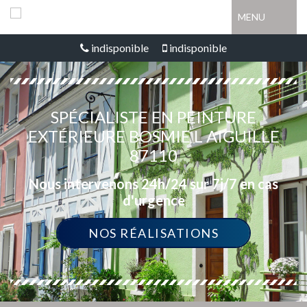
MENU
indisponible
indisponible
SPÉCIALISTE EN PEINTURE
EXTÉRIEURE BOSMIE L AIGUILLE
87110
Nous intervenons 24h/24 sur 7j/7 en cas
d'urgence
NOS RÉALISATIONS