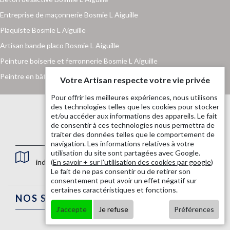
Entreprise de maçonnerie Bosmie L Aiguille
Plaquiste Bosmie L Aiguille
Artisan bande placo Bosmie L Aiguille
Peinture boiserie et ferronnerie Bosmie L Aiguille
Peintre en bâtiment Bosmie L Aiguille
Votre Artisan respecte votre vie privée
Pour offrir les meilleures expériences, nous utilisons
des technologies telles que les cookies pour stocker
et/ou accéder aux informations des appareils. Le fait
de consentir à ces technologies nous permettra de
traiter des données telles que le comportement de
navigation. Les informations relatives à votre
utilisation du site sont partagées avec Google.
indisponible
(
En savoir + sur l'utilisation des cookies par google
)
Le fait de ne pas consentir ou de retirer son
consentement peut avoir un effet négatif sur
certaines caractéristiques et fonctions.
NOS SERVICES
J'accepte
Je refuse
Préférences