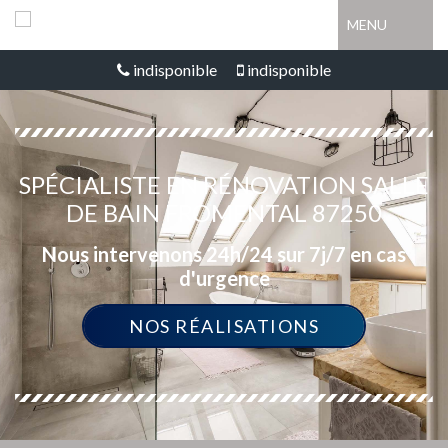
MENU
indisponible
indisponible
SPÉCIALISTE EN RÉNOVATION SALLE
DE BAIN FROMENTAL 87250
Nous intervenons 24h/24 sur 7j/7 en cas
d'urgence
NOS RÉALISATIONS