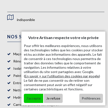
indisponible
NOS SERVICES
Votre Artisan respecte votre vie privée
Pour offrir les meilleures expériences, nous utilisons
des technologies telles que les cookies pour stocker
Maçon 87
et/ou accéder aux informations des appareils. Le fait
de consentir à ces technologies nous permettra de
Rénovation salle de bain 87
traiter des données telles que le comportement de
navigation. Les informations relatives à votre
Isolation mur intérieur 87
utilisation du site sont partagées avec Google.
Peintre intérieur 87
(
En savoir + sur l'utilisation des cookies par google
)
Le fait de ne pas consentir ou de retirer son
Entreprise de maçonnerie 87
consentement peut avoir un effet négatif sur
certaines caractéristiques et fonctions.
Nettoyage de toiture 87
Hydrofuge toiture 87
J'accepte
Je refuse
Préférences
Carreleur pose de carrelage 87