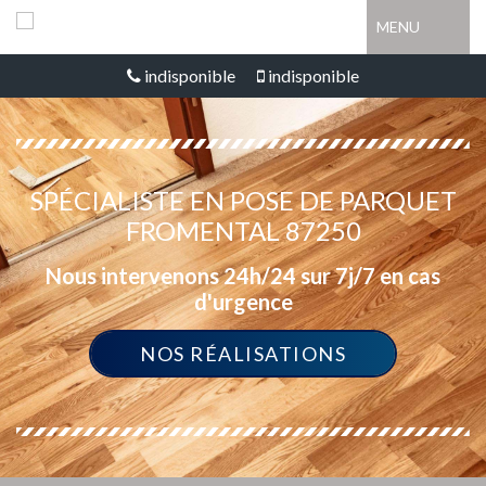
MENU
indisponible
indisponible
SPÉCIALISTE EN POSE DE PARQUET
FROMENTAL 87250
Nous intervenons 24h/24 sur 7j/7 en cas
d'urgence
NOS RÉALISATIONS