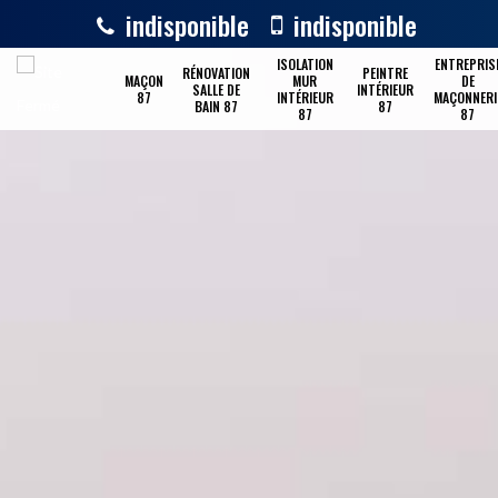
indisponible
indisponible
ISOLATION
ENTREPRIS
RÉNOVATION
PEINTRE
MAÇON
MUR
DE
SALLE DE
INTÉRIEUR
87
INTÉRIEUR
MAÇONNERI
BAIN 87
87
87
87