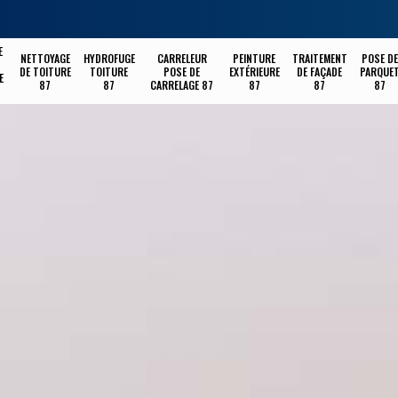
E
NETTOYAGE
HYDROFUGE
CARRELEUR
PEINTURE
TRAITEMENT
POSE DE
DE TOITURE
TOITURE
POSE DE
EXTÉRIEURE
DE FAÇADE
PARQUE
E
87
87
CARRELAGE 87
87
87
87