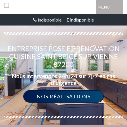
MENU
indisponible
indisponible
ENTREPRISE POSE ET RÉNOVATION
CUISINE SAINT BRICE SUR VIENNE
87200
Nous intervenons 24h/24 sur 7j/7 en cas
d'urgence
NOS RÉALISATIONS