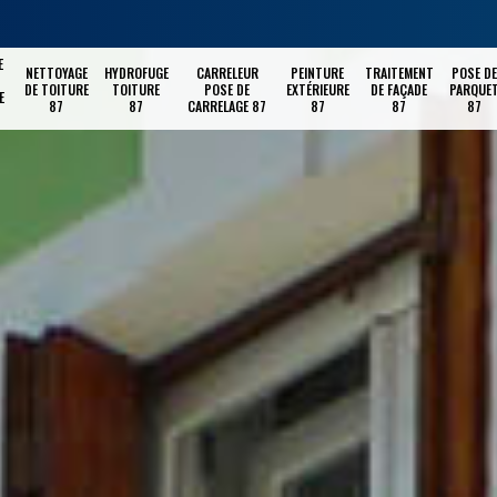
E
NETTOYAGE
HYDROFUGE
CARRELEUR
PEINTURE
TRAITEMENT
POSE DE
DE TOITURE
TOITURE
POSE DE
EXTÉRIEURE
DE FAÇADE
PARQUE
E
87
87
CARRELAGE 87
87
87
87