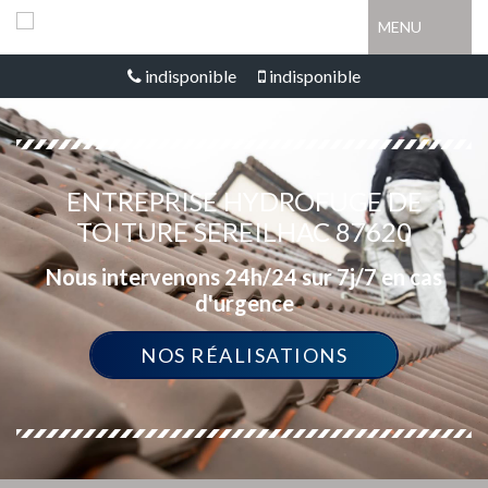
MENU
indisponible
indisponible
ENTREPRISE HYDROFUGE DE
TOITURE SEREILHAC 87620
Nous intervenons 24h/24 sur 7j/7 en cas
d'urgence
NOS RÉALISATIONS