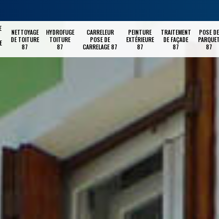
E
NETTOYAGE
HYDROFUGE
CARRELEUR
PEINTURE
TRAITEMENT
POSE DE
DE TOITURE
TOITURE
POSE DE
EXTÉRIEURE
DE FAÇADE
PARQUE
E
87
87
CARRELAGE 87
87
87
87