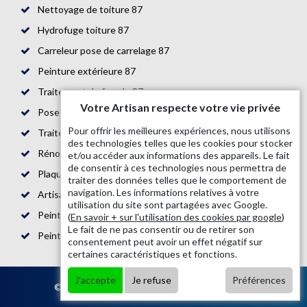
Nettoyage de toiture 87
Hydrofuge toiture 87
Carreleur pose de carrelage 87
Peinture extérieure 87
Traitement de façade 87
Votre Artisan respecte votre vie privée
Pose de parquet 87
Pour offrir les meilleures expériences, nous utilisons
Traitement de toiture 87
des technologies telles que les cookies pour stocker
Rénovation de maison 87
et/ou accéder aux informations des appareils. Le fait
de consentir à ces technologies nous permettra de
Plaquiste 87
traiter des données telles que le comportement de
navigation. Les informations relatives à votre
Artisan bande placo 87
utilisation du site sont partagées avec Google.
Peintre en bâtiment 87
(
En savoir + sur l'utilisation des cookies par google
)
Le fait de ne pas consentir ou de retirer son
Peinture boiserie et ferronnerie 87
consentement peut avoir un effet négatif sur
certaines caractéristiques et fonctions.
J'accepte
Je refuse
Préférences
© 2020 - Tout droit réservé |
Mentions légales