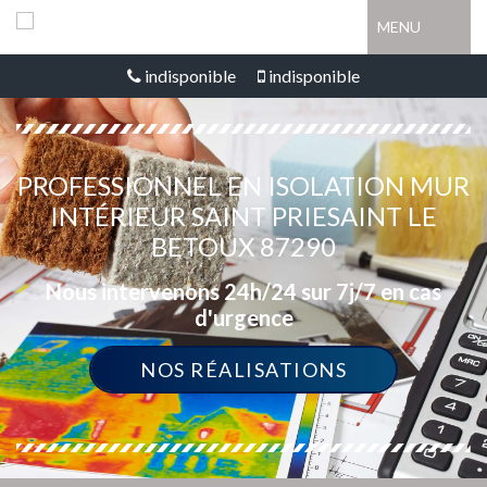
MENU
indisponible
indisponible
PROFESSIONNEL EN ISOLATION MUR
INTÉRIEUR SAINT PRIESAINT LE
BETOUX 87290
Nous intervenons 24h/24 sur 7j/7 en cas
d'urgence
NOS RÉALISATIONS