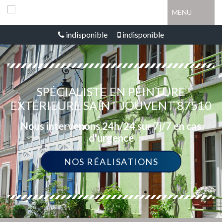
MENU
indisponible
indisponible
SPÉCIALISTE EN PEINTURE
EXTÉRIEURE SAINT JOUVENT 87510
Nous intervenons 24h/24 sur 7j/7 en cas
d'urgence
NOS RÉALISATIONS