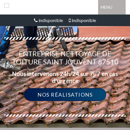
MENU
indisponible
indisponible
ENTREPRISE NETTOYAGE DE
TOITURE SAINT JOUVENT 87510
Nous intervenons 24h/24 sur 7j/7 en cas
d'urgence
NOS RÉALISATIONS