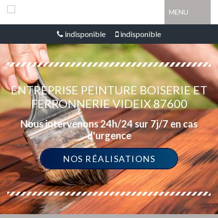
MENU
indisponible
indisponible
ENTREPRISE PEINTURE BOISERIE ET
FERRONNERIE VIDEIX 87600
Nous intervenons 24h/24 sur 7j/7 en cas
d'urgence
NOS RÉALISATIONS