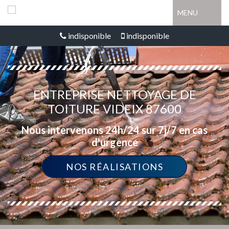
MENU
indisponible
indisponible
ENTREPRISE NETTOYAGE DE
TOITURE VIDEIX 87600
Nous intervenons 24h/24 sur 7j/7 en cas
d'urgence
NOS RÉALISATIONS