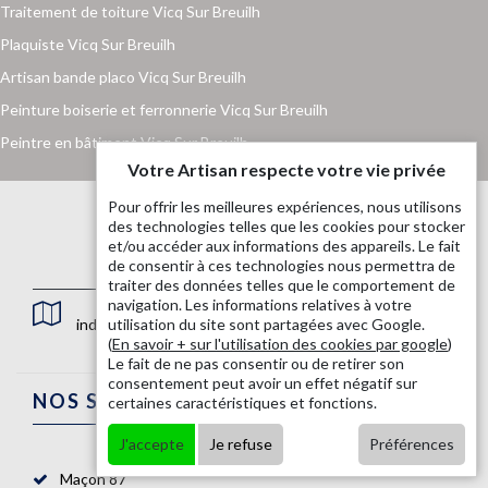
Traitement de toiture Vicq Sur Breuilh
Plaquiste Vicq Sur Breuilh
Artisan bande placo Vicq Sur Breuilh
Peinture boiserie et ferronnerie Vicq Sur Breuilh
Peintre en bâtiment Vicq Sur Breuilh
Votre Artisan respecte votre vie privée
Pour offrir les meilleures expériences, nous utilisons
des technologies telles que les cookies pour stocker
et/ou accéder aux informations des appareils. Le fait
de consentir à ces technologies nous permettra de
traiter des données telles que le comportement de
navigation. Les informations relatives à votre
indisponible
utilisation du site sont partagées avec Google.
(
En savoir + sur l'utilisation des cookies par google
)
Le fait de ne pas consentir ou de retirer son
consentement peut avoir un effet négatif sur
NOS SERVICES
certaines caractéristiques et fonctions.
J'accepte
Je refuse
Préférences
Maçon 87