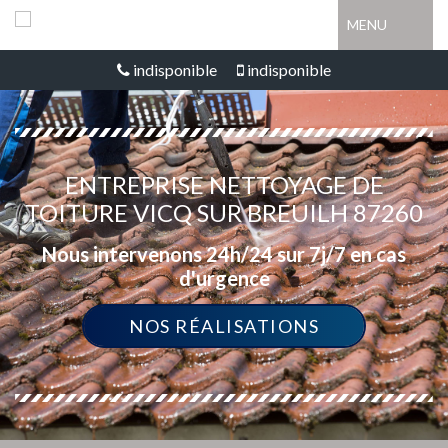
MENU
indisponible
indisponible
ENTREPRISE NETTOYAGE DE
TOITURE VICQ SUR BREUILH 87260
Nous intervenons 24h/24 sur 7j/7 en cas
d'urgence
NOS RÉALISATIONS