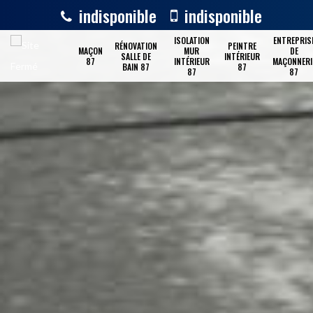
indisponible
indisponible
ISOLATION
ENTREPRIS
RÉNOVATION
PEINTRE
MAÇON
MUR
DE
SALLE DE
INTÉRIEUR
87
INTÉRIEUR
MAÇONNERI
BAIN 87
87
87
87