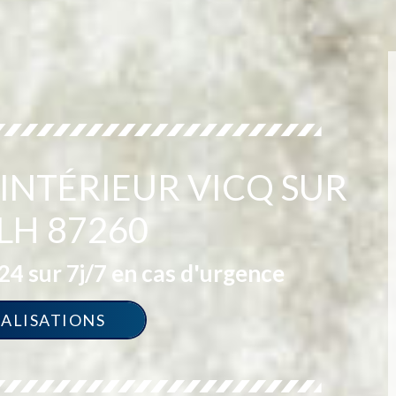
 INTÉRIEUR VICQ SUR
LH 87260
4 sur 7j/7 en cas d'urgence
ÉALISATIONS