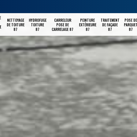
E
NETTOYAGE
HYDROFUGE
CARRELEUR
PEINTURE
TRAITEMENT
POSE DE
DE TOITURE
TOITURE
POSE DE
EXTÉRIEURE
DE FAÇADE
PARQUE
E
87
87
CARRELAGE 87
87
87
87