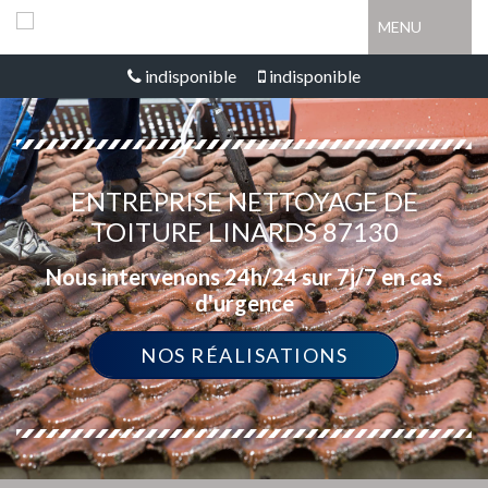
MENU
indisponible
indisponible
ENTREPRISE NETTOYAGE DE
TOITURE LINARDS 87130
Nous intervenons 24h/24 sur 7j/7 en cas
d'urgence
NOS RÉALISATIONS