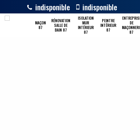
indisponible
indisponible
ISOLATION
ENTREPRIS
RÉNOVATION
PEINTRE
MAÇON
MUR
DE
SALLE DE
INTÉRIEUR
87
INTÉRIEUR
MAÇONNERI
BAIN 87
87
87
87