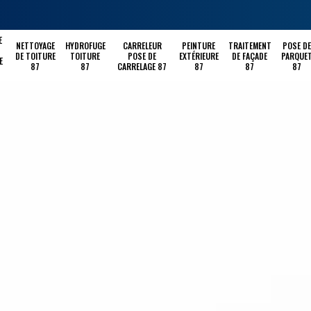
E
NETTOYAGE
HYDROFUGE
CARRELEUR
PEINTURE
TRAITEMENT
POSE DE
DE TOITURE
TOITURE
POSE DE
EXTÉRIEURE
DE FAÇADE
PARQUE
E
87
87
CARRELAGE 87
87
87
87