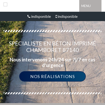
MENU
indisponible
indisponible
SPÉCIALISTE EN BÉTON IMPRIMÉ
CHAMBORET 87140
Nous intervenons 24h/24 sur 7j/7 en cas
d'urgence
NOS RÉALISATIONS