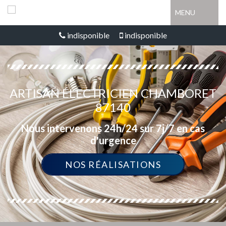
MENU
indisponible
indisponible
ARTISAN ÉLECTRICIEN CHAMBORET
87140
Nous intervenons 24h/24 sur 7j/7 en cas
d'urgence
NOS RÉALISATIONS