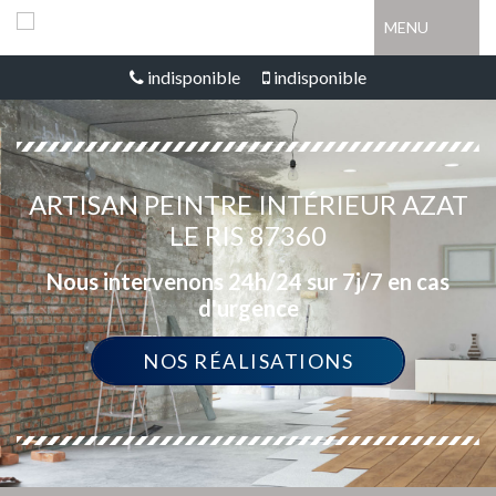
MENU
indisponible
indisponible
ARTISAN PEINTRE INTÉRIEUR AZAT
LE RIS 87360
Nous intervenons 24h/24 sur 7j/7 en cas
d'urgence
NOS RÉALISATIONS