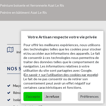
Peinture boiserie et ferronnerie Azat Le Ris
Peintre en bâtiment Azat Le Ris
Votre Artisan respecte votre vie privée
Pour offrir les meilleures expériences, nous utilisons
des technologies telles que les cookies pour stocker
indisponible
et/ou accéder aux informations des appareils. Le fait
de consentir à ces technologies nous permettra de
traiter des données telles que le comportement de
navigation. Les informations relatives à votre
NOS SERVICES
utilisation du site sont partagées avec Google.
(
En savoir + sur l'utilisation des cookies par google
)
Le fait de ne pas consentir ou de retirer son
consentement peut avoir un effet négatif sur
Maçon 87
certaines caractéristiques et fonctions.
Rénovation salle de bain 87
J'accepte
Je refuse
Préférences
Isolation mur intérieur 87