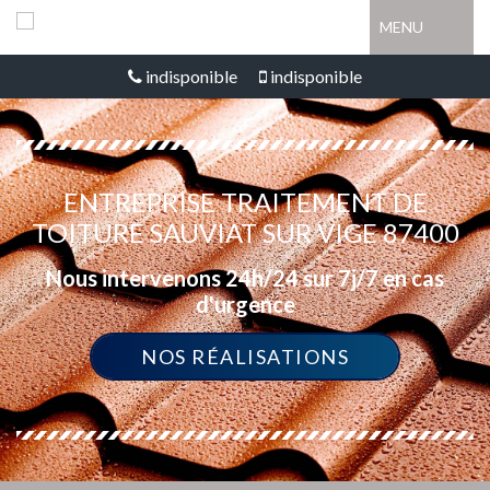
MENU
indisponible
indisponible
ENTREPRISE TRAITEMENT DE
TOITURE SAUVIAT SUR VIGE 87400
Nous intervenons 24h/24 sur 7j/7 en cas
d'urgence
NOS RÉALISATIONS