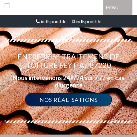
MENU
indisponible
indisponible
ENTREPRISE TRAITEMENT DE
TOITURE FEYTIAT 87220
Nous intervenons 24h/24 sur 7j/7 en cas
d'urgence
NOS RÉALISATIONS