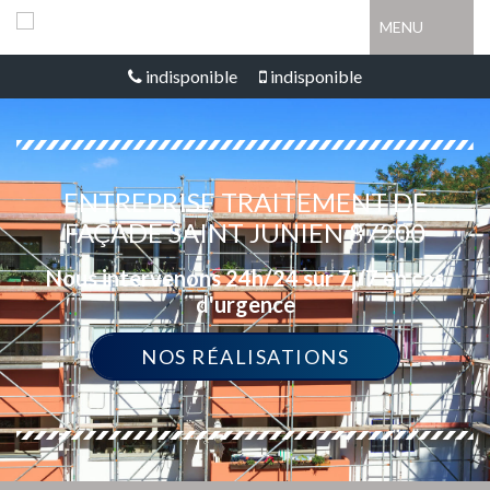
MENU
indisponible
indisponible
ENTREPRISE TRAITEMENT DE
FAÇADE SAINT JUNIEN 87200
Nous intervenons 24h/24 sur 7j/7 en cas
d'urgence
NOS RÉALISATIONS