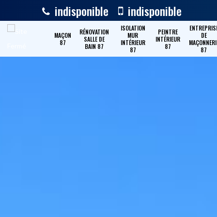
indisponible
indisponible
ISOLATION
ENTREPRIS
RÉNOVATION
PEINTRE
MAÇON
MUR
DE
SALLE DE
INTÉRIEUR
87
INTÉRIEUR
MAÇONNERI
BAIN 87
87
87
87