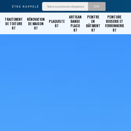
ÊTRE RAPPELÉ
ARTISAN
PEINTRE
PEINTURE
TRAITEMENT
RÉNOVATION
PLAQUISTE
BANDE
EN
BOISERIE ET
T
DE TOITURE
DE MAISON
87
PLACO
BÂTIMENT
FERRONNERIE
87
87
87
87
87