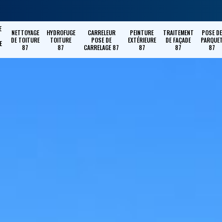
E
NETTOYAGE
HYDROFUGE
CARRELEUR
PEINTURE
TRAITEMENT
POSE DE
DE TOITURE
TOITURE
POSE DE
EXTÉRIEURE
DE FAÇADE
PARQUE
E
87
87
CARRELAGE 87
87
87
87