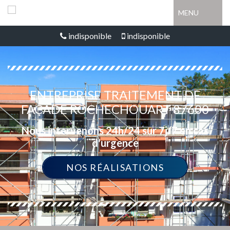
MENU
indisponible
indisponible
ENTREPRISE TRAITEMENT DE
FAÇADE ROCHECHOUART 87600
Nous intervenons 24h/24 sur 7j/7 en cas
d'urgence
NOS RÉALISATIONS