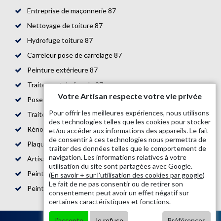
Entreprise de maçonnerie 87
Nettoyage de toiture 87
Hydrofuge toiture 87
Carreleur pose de carrelage 87
Peinture extérieure 87
Traitement de façade 87
Votre Artisan respecte votre vie privée
Pose de parquet 87
Pour offrir les meilleures expériences, nous utilisons
Traitement de toiture 87
des technologies telles que les cookies pour stocker
Rénovation de maison 87
et/ou accéder aux informations des appareils. Le fait
de consentir à ces technologies nous permettra de
Plaquiste 87
traiter des données telles que le comportement de
navigation. Les informations relatives à votre
Artisan bande placo 87
utilisation du site sont partagées avec Google.
Peintre en bâtiment 87
(
En savoir + sur l'utilisation des cookies par google
)
Le fait de ne pas consentir ou de retirer son
Peinture boiserie et ferronnerie 87
consentement peut avoir un effet négatif sur
certaines caractéristiques et fonctions.
J'accepte
Je refuse
Préférences