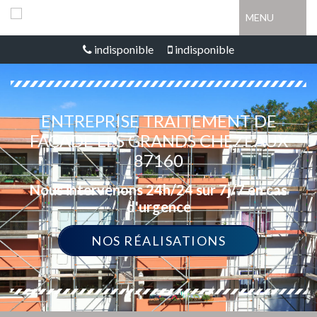
MENU
indisponible
indisponible
ENTREPRISE TRAITEMENT DE
FAÇADE LES GRANDS CHEZEAUX
87160
Nous intervenons 24h/24 sur 7j/7 en cas
d'urgence
NOS RÉALISATIONS