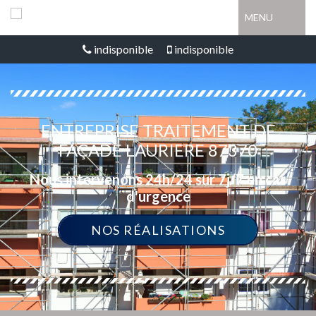
MENU
indisponible
indisponible
ENTREPRISE TRAITEMENT DE
FAÇADE LAURIERE 87370
Nous intervenons 24h/24 sur 7j/7 en cas
d'urgence
NOS RÉALISATIONS