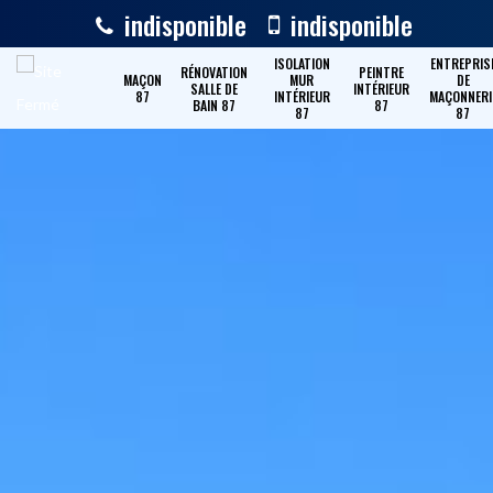
indisponible
indisponible
ISOLATION
ENTREPRIS
RÉNOVATION
PEINTRE
MAÇON
MUR
DE
SALLE DE
INTÉRIEUR
87
INTÉRIEUR
MAÇONNERI
BAIN 87
87
87
87