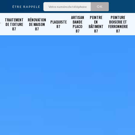
ÊTRE RAPPELÉ
ARTISAN
PEINTRE
PEINTURE
TRAITEMENT
RÉNOVATION
PLAQUISTE
BANDE
EN
BOISERIE ET
T
DE TOITURE
DE MAISON
87
PLACO
BÂTIMENT
FERRONNERIE
87
87
87
87
87