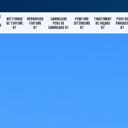
E
NETTOYAGE
HYDROFUGE
CARRELEUR
PEINTURE
TRAITEMENT
POSE DE
DE TOITURE
TOITURE
POSE DE
EXTÉRIEURE
DE FAÇADE
PARQUE
E
87
87
CARRELAGE 87
87
87
87