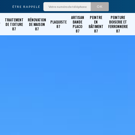
ÊTRE RAPPELÉ
ARTISAN
PEINTRE
PEINTURE
TRAITEMENT
RÉNOVATION
PLAQUISTE
BANDE
EN
BOISERIE ET
T
DE TOITURE
DE MAISON
87
PLACO
BÂTIMENT
FERRONNERIE
87
87
87
87
87