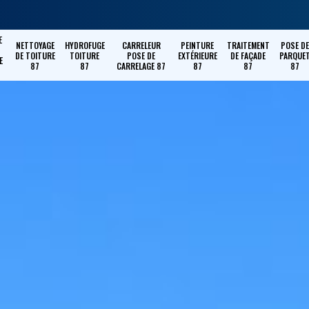
E
NETTOYAGE
HYDROFUGE
CARRELEUR
PEINTURE
TRAITEMENT
POSE DE
DE TOITURE
TOITURE
POSE DE
EXTÉRIEURE
DE FAÇADE
PARQUE
E
87
87
CARRELAGE 87
87
87
87