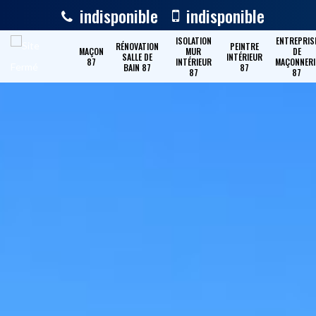
indisponible
indisponible
ISOLATION
ENTREPRIS
RÉNOVATION
PEINTRE
MAÇON
MUR
DE
SALLE DE
INTÉRIEUR
87
INTÉRIEUR
MAÇONNERI
BAIN 87
87
87
87