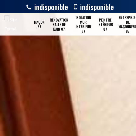
indisponible
indisponible
ISOLATION
ENTREPRIS
RÉNOVATION
PEINTRE
MAÇON
MUR
DE
SALLE DE
INTÉRIEUR
87
INTÉRIEUR
MAÇONNERI
BAIN 87
87
87
87