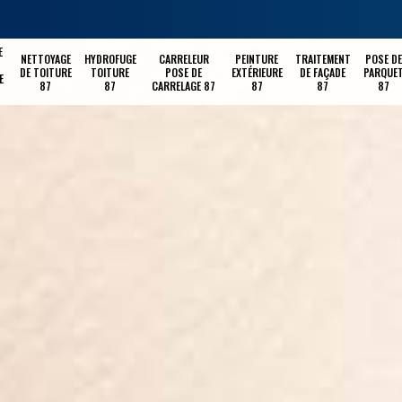
E
NETTOYAGE
HYDROFUGE
CARRELEUR
PEINTURE
TRAITEMENT
POSE DE
DE TOITURE
TOITURE
POSE DE
EXTÉRIEURE
DE FAÇADE
PARQUE
E
87
87
CARRELAGE 87
87
87
87