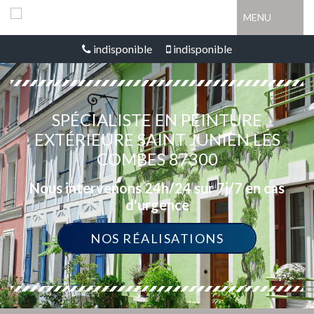
MENU
indisponible
indisponible
SPÉCIALISTE EN PEINTURE
EXTÉRIEURE SAINT JUNIEN LES
COMBES 87300
Nous intervenons 24h/24 sur 7j/7 en cas
d'urgence
NOS RÉALISATIONS