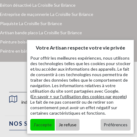
Béton désactivé La Croisille Sur Briance
Entreprise de maçonnerie La Croisille Sur Briance
Plaquiste La Croisille Sur Briance
Artisan bande placo La Croisille Sur Briance
Peinture boiserie et ferronnerie La Croisille Sur Briance
Votre Artisan respecte votre vie privée
Peintre en bâtiment La Croisille Sur Briance
Pour offrir les meilleures expériences, nous utilisons
des technologies telles que les cookies pour stocker
et/ou accéder aux informations des appareils. Le fait
de consentir à ces technologies nous permettra de
traiter des données telles que le comportement de
navigation. Les informations relatives à votre
utilisation du site sont partagées avec Google.
(
En savoir + sur l'utilisation des cookies par google
)
indisponible
Le fait de ne pas consentir ou de retirer son
consentement peut avoir un effet négatif sur
certaines caractéristiques et fonctions.
NOS SERVICES
J'accepte
Je refuse
Préférences