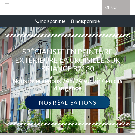
MENU
indisponible
indisponible
SPÉCIALISTE EN PEINTURE
EXTÉRIEURE LA CROISILLE SUR
BRIANCE 87130
Nous intervenons 24h/24 sur 7j/7 en cas
d'urgence
NOS RÉALISATIONS