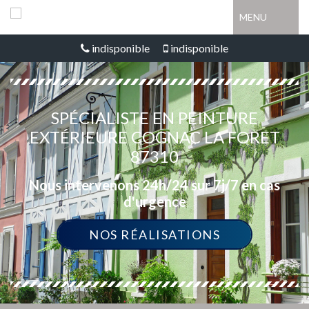
MENU
indisponible
indisponible
SPÉCIALISTE EN PEINTURE
EXTÉRIEURE COGNAC LA FORET
87310
Nous intervenons 24h/24 sur 7j/7 en cas
d'urgence
NOS RÉALISATIONS