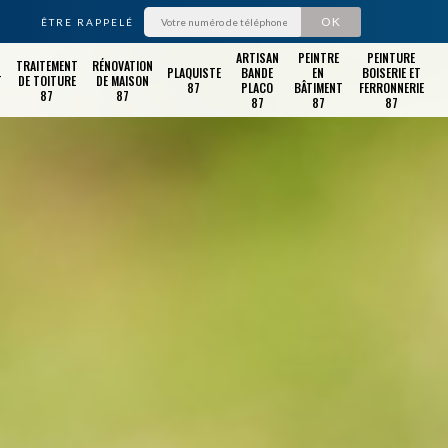
ÊTRE RAPPELÉ
ARTISAN
PEINTRE
PEINTURE
TRAITEMENT
RÉNOVATION
PLAQUISTE
BANDE
EN
BOISERIE ET
T
DE TOITURE
DE MAISON
87
PLACO
BÂTIMENT
FERRONNERIE
87
87
87
87
87