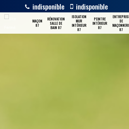
indisponible
indisponible
ISOLATION
ENTREPRIS
RÉNOVATION
PEINTRE
MAÇON
MUR
DE
SALLE DE
INTÉRIEUR
87
INTÉRIEUR
MAÇONNERI
BAIN 87
87
87
87