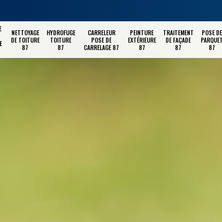
E
NETTOYAGE
HYDROFUGE
CARRELEUR
PEINTURE
TRAITEMENT
POSE DE
DE TOITURE
TOITURE
POSE DE
EXTÉRIEURE
DE FAÇADE
PARQUE
E
87
87
CARRELAGE 87
87
87
87