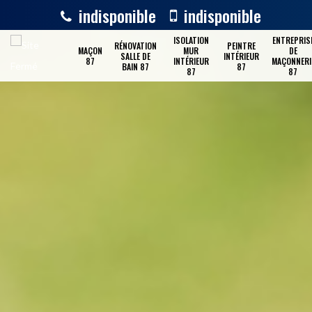
indisponible
indisponible
ISOLATION
ENTREPRIS
RÉNOVATION
PEINTRE
MAÇON
MUR
DE
SALLE DE
INTÉRIEUR
87
INTÉRIEUR
MAÇONNERI
BAIN 87
87
87
87