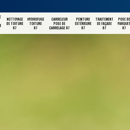
E
NETTOYAGE
HYDROFUGE
CARRELEUR
PEINTURE
TRAITEMENT
POSE DE
DE TOITURE
TOITURE
POSE DE
EXTÉRIEURE
DE FAÇADE
PARQUE
E
87
87
CARRELAGE 87
87
87
87