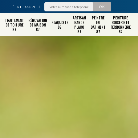
ÊTRE RAPPELÉ
ARTISAN
PEINTRE
PEINTURE
TRAITEMENT
RÉNOVATION
PLAQUISTE
BANDE
EN
BOISERIE ET
T
DE TOITURE
DE MAISON
87
PLACO
BÂTIMENT
FERRONNERIE
87
87
87
87
87