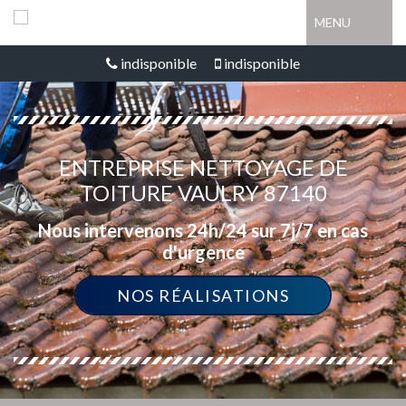
MENU
indisponible
indisponible
ENTREPRISE NETTOYAGE DE
TOITURE VAULRY 87140
Nous intervenons 24h/24 sur 7j/7 en cas
d'urgence
NOS RÉALISATIONS